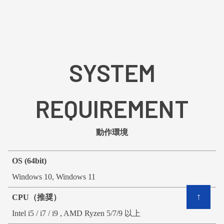
SYSTEM
REQUIREMENT
動作環境
OS (64bit)
Windows 10, Windows 11
↑
CPU（推奨）
Intel i5 / i7 / i9 , AMD Ryzen 5/7/9 以上