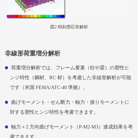
図2 時刻歴応答解析
非線形荷重増分解析
荷重増分解析では、フレーム要素（柱や梁）の塑性ヒ
ンジ特性（鋼材、RC 材）を考慮した非線形解析が可能
です（米国 FEMA/ATC-40 準拠）。
曲げモーメント・せん断力・軸力・捩りモーメントに
対する塑性ヒンジ特性を考慮できます。
軸力＋2 方向曲げモーメント（P-M2-M3）連成効果を考
慮できます。