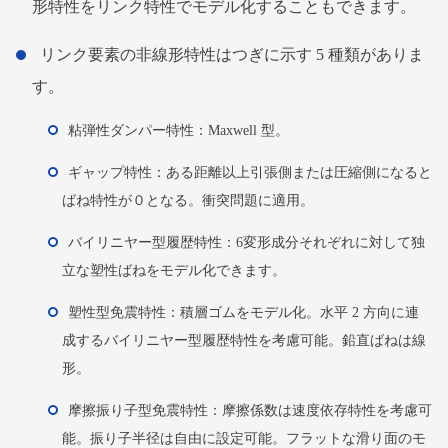
形特性をリンク特性でモデル化することもできます。
リンク要素の非線形特性はつぎに示す 5 種類がありま
す。
粘弾性ダンパー特性：Maxwell 型。
ギャップ特性：ある距離以上引張側または圧縮側になると
ばね特性が０となる。衝突問題に適用。
バイリニヤー型履歴特性：6変形成分それぞれに対して独
立な塑性ばねをモデル化できます。
塑性型免震特性：積層ゴムをモデル化。水平 2 方向に連
成するバイリニヤー型履歴特性を考慮可能。鉛直ばねは線
形。
摩擦振り子型免震特性：摩擦係数は速度依存特性を考慮可
能。振り子半径は自由に設定可能。フラットな滑り面のモ