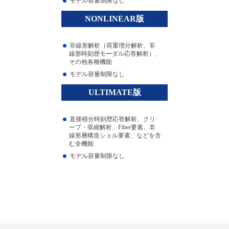
モデル容量制限なし
NONLINEAR版
非線形解析（荷重増分解析、非
線形時刻歴モーダル応答解析）、
その他各種機能
モデル容量制限なし
ULTIMATE版
直接積分時刻歴応答解析、クリ
ープ・収縮解析、Fiber要素、非
線形層構造シェル要素、などを含
む全機能
モデル容量制限なし